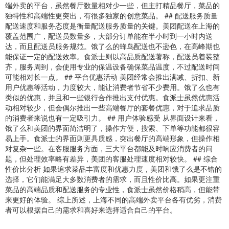
端外卖的平台，虽然餐厅数量相对少一些，但主打精品餐厅，菜品的
独特性和高端性更突出，有很多独家的创意菜品。 ## 配送服务质量
配送速度和服务态度是衡量配送服务质量的关键。美团配送在上海的
覆盖范围广，配送员数量多，大部分订单能在半小时到一小时内送
达，而且配送员服务规范。饿了么的蜂鸟配送也不逊色，在高峰期也
能保证一定的配送效率。食派士则以高品质配送著称，配送员着装整
齐，服务周到，会使用专业的保温设备确保菜品温度，不过配送时间
可能相对长一点。 ## 平台优惠活动 美团经常会推出满减、折扣、新
用户优惠等活动，力度较大，能让消费者节省不少费用。饿了么也有
类似的优惠，并且和一些银行合作推出支付优惠。食派士虽然优惠活
动相对较少，但会偶尔推出一些高端餐厅的套餐优惠，对于追求品质
的消费者来说也有一定吸引力。 ## 用户体验感受 从界面设计来看，
饿了么和美团的界面简洁明了，操作方便，搜索、下单等功能都很容
易上手。食派士的界面则更具质感，突出餐厅的高端形象，但操作相
对复杂一些。在客服服务方面，三大平台都能及时响应消费者的问
题，但处理效率略有差异，美团的客服处理速度相对较快。 ## 综合
性价比分析 如果追求菜品丰富度和优惠力度，美团和饿了么是不错的
选择，它们能满足大多数消费者的需求，而且性价比高。如果更注重
菜品的高端品质和配送服务的专业性，食派士虽然价格稍高，但能带
来更好的体验。 综上所述，上海不同的高端外卖平台各有优劣，消费
者可以根据自己的需求和喜好来选择适合自己的平台。